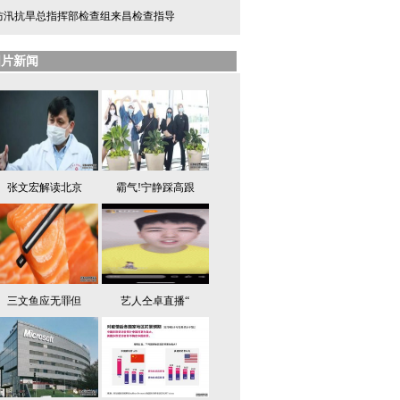
防汛抗旱总指挥部检查组来昌检查指导
图片新闻
张文宏解读北京
霸气!宁静踩高跟
三文鱼应无罪但
艺人仝卓直播“