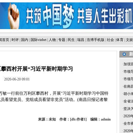
闻首页
|
时评
|
国内
|
国际vinbet
|
人物
|
专题
|
民生
|
瑞昌
|
浩博手机版
|
社会
|
体育
|
文娱
·
加强
攀西村开展“习近平新时期学习
·
市领
·
市领
2020-06-20 09:01
·
在南
、万敏一行前往万利区攀西村，开展“习近平新时期学习中国特
·
胡小
员看望党员、党组成员看望非党员”活动。(南昌日报记者黎
·
全省
·
坚决
·
202
来源：未知 作者：[db:作者1] 编辑：admin
·
全市
·
202