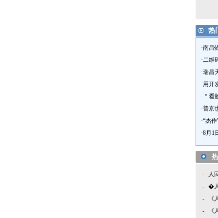
热
·
南昌
·
二维
·
瑞昌
·
用开
·
＂看
·
普京
·
“杰
·
8月
-
人
-
�
-
《
-
《