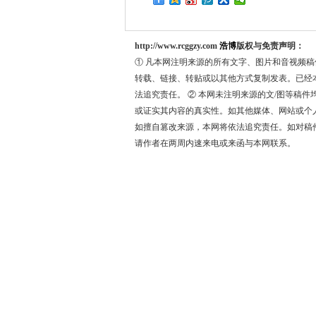
http://www.rcggzy.com
浩博
版权与免责声明：
① 凡本网注明来源的所有文字、图片和音视频
转载、链接、转贴或以其他方式复制发表。已经
法追究责任。 ② 本网未注明来源的文/图等稿
或证实其内容的真实性。如其他媒体、网站或个
如擅自篡改来源，本网将依法追究责任。如对稿件
请作者在两周内速来电或来函与本网联系。