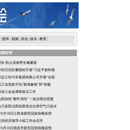
|
图库
|
视频
|
原创
|
娱乐
|
教育
|
新闻时评
宣传 防止误食野生毒蘑菇
导到万历区攀西村开展“习近平新时期
导赴江铃汽车集团有限公司开展“全面
昌工业危机中玩“精准象棋”和“积极
海深入金县调查政法工作
法院加快“案件清结” 一批涉黑涉恶案
为污染防治而战黄喜忠出席空气污染水
0年6月18日江西省新型冠状病毒疫情
夜间经济领导小组工作会召开
0年6月18日南昌市新型冠状病毒疫情