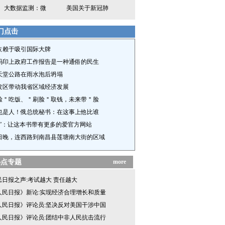
大数据监测：微
美国关于新冠肺
门点击
依赖于吸引国际大牌
码印上政府工作报告是一种通俗的民生
天堂公路在雨水泡后坍塌
发区带动我省区域经济发展
脸＂吃饭、＂刷脸＂取钱，未来带＂脸
也是人！俄总统秘书：在这事上他比谁
作”：让这本书带有更多的爱官方网站
1日晚，连西路到南昌县莲塘南大街的区域
热点专题
more
民日报之声:考试越大 责任越大
人民日报》新论:实现经济合理增长和质量
人民日报》评论员:坚决反对美国干涉中国
人民日报》评论员:团结中非人民抗击流行