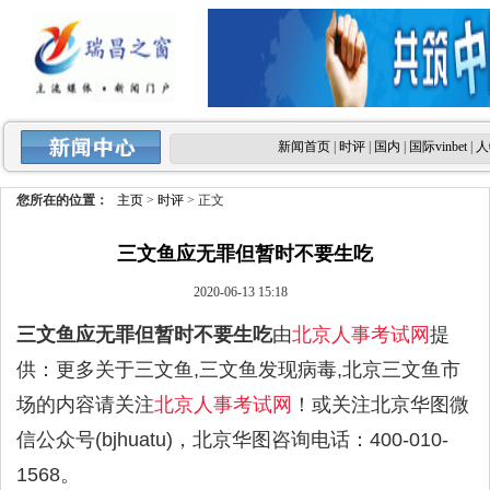
新闻首页
|
时评
|
国内
|
国际vinbet
|
人
您所在的位置：
主页
>
时评
> 正文
三文鱼应无罪但暂时不要生吃
2020-06-13 15:18
三文鱼应无罪但暂时不要生吃
由
北京人事考试网
提
供：更多关于三文鱼,三文鱼发现病毒,北京三文鱼市
场的内容请关注
北京人事考试网
！或关注北京华图微
信公众号(bjhuatu)，北京华图咨询电话：400-010-
1568。