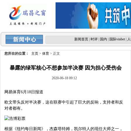
新闻首页
|
时评
|
国内
|
国际vinbet
|
人
您所在的位置：
主页
>
体育
> 正文
暴露的绿军核心不想参加半决赛 因为担心受伤会
2020-06-18 09:12
网易体育6月18日报道
欧文带头反对半决赛，这在联赛中引起了巨大的反响，支持者和反
对者都有。
根据《纽约每日新闻》，杰森塔特姆，凯尔特人的现任大师之一，