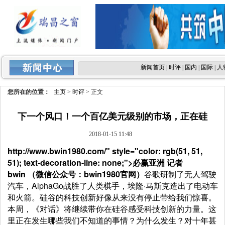
新闻首页
|
时评
|
国内
|
国际
|
人
您所在的位置：
主页
>
时评
> 正文
下一个风口！一个百亿美元级别的市场，正在硅
2018-01-15 11:48
http://www.bwin1980.com/" style="color: rgb(51, 51,
51); text-decoration-line: none;">必赢亚洲 记者
bwin
（微信公众号：bwin1980官网）
谷歌研制了无人驾驶
汽车，AlphaGo战胜了人类棋手，埃隆·马斯克造出了电动车
和火箭。硅谷的科技创新好像从来没有停止带给我们惊喜。
本周，《对话》将继续带你在硅谷感受科技创新的力量。这
里正在发生哪些我们不知道的事情？为什么发生？对十年甚